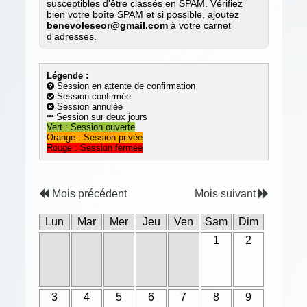
susceptibles d'être classés en SPAM. Vérifiez
bien votre boîte SPAM et si possible, ajoutez
benevoleseor@gmail.com
à votre carnet
d'adresses.
Légende :
Session en attente de confirmation
Session confirmée
Session annulée
Session sur deux jours
Vert : Session ouverte
Orange : Session privée
Rouge : Session fermée
Mois précédent
Mois suivant
Lun
Mar
Mer
Jeu
Ven
Sam
Dim
1
2
3
4
5
6
7
8
9